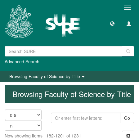
Toggl
navig
Advanced Search
Browsing Faculty of Science by Title
Browsing Faculty of Science by Title
Go
Now showing items 1182-1201 of 1231