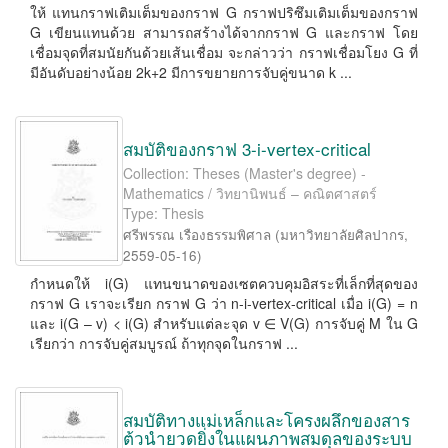
ให้ แทนกราฟเติมเต็มของกราฟ G กราฟปริซึมเติมเต็มของกราฟ
G เขียนแทนด้วย สามารถสร้างได้จากกราฟ G และกราฟ โดย
เชื่อมจุดที่สมนัยกันด้วยเส้นเชื่อม จะกล่าวว่า กราฟเชื่อมโยง G ที่
มีอันดับอย่างน้อย 2k+2 มีการขยายการจับคู่ขนาด k ...
สมบัติของกราฟ 3-i-vertex-critical
Collection: Theses (Master's degree) -
Mathematics / วิทยานิพนธ์ – คณิตศาสตร์
Type: Thesis
ศรีพรรณ เรืองธรรมพิศาล
(
มหาวิทยาลัยศิลปากร
,
2559-05-16
)
กำหนดให้ i(G) แทนขนาดของเซตควบคุมอิสระที่เล็กที่สุดของ
กราฟ G เราจะเรียก กราฟ G ว่า n-i-vertex-critical เมื่อ i(G) = n
และ i(G – v) < i(G) สำหรับแต่ละจุด v ∈ V(G) การจับคู่ M ใน G
เรียกว่า การจับคู่สมบูรณ์ ถ้าทุกจุดในกราฟ ...
สมบัติทางแม่เหล็กและโครงผลึกของสาร
ต้วนำยวดยิ่งในแผนภาพสมดุลของระบบ