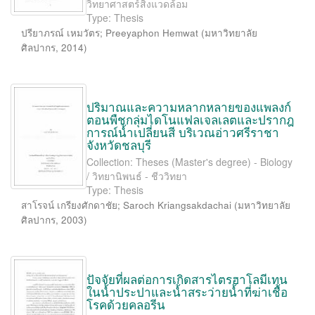
วิทยาศาสตร์สิ่งแวดล้อม
Type: Thesis
ปรียาภรณ์ เหมวัตร
;
Preeyaphon Hemwat
(
มหาวิทยาลัย
ศิลปากร
,
2014
)
ปริมาณและความหลากหลายของแพลงก์
ตอนพืชกลุ่มไดโนแฟลเจลเลตและปรากฎ
การณ์น้ำเปลี่ยนสี บริเวณอ่าวศรีราชา
จังหวัดชลบุรี
Collection: Theses (Master's degree) - Biology
/ วิทยานิพนธ์ - ชีววิทยา
Type: Thesis
สาโรจน์ เกรียงศักดาชัย
;
Saroch Kriangsakdachai
(
มหาวิทยาลัย
ศิลปากร
,
2003
)
ปัจจัยที่ผลต่อการเกิดสารไตรฮาโลมีเทน
ในน้ำประปาและน้ำสระว่ายน้ำที่ฆ่าเชื้อ
โรคด้วยคลอรีน