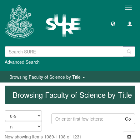
Toggl
navig
Advanced Search
Browsing Faculty of Science by Title
Browsing Faculty of Science by Title
Go
Now showing items 1089-1108 of 1231