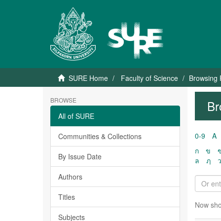
SURE Home
Faculty of Science
Browsing 
BROWSE
Br
All of SURE
0-9
A
Communities & Collections
ก
ข
By Issue Date
ล
ฦ
Authors
Titles
Now sho
Subjects