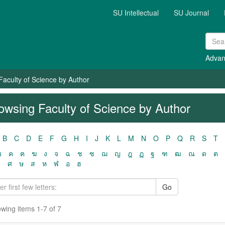
SU Intellectual
SU Journal
Advan
Faculty of Science by Author
owsing Faculty of Science by Author
B
C
D
E
F
G
H
I
J
K
L
M
N
O
P
Q
R
S
T
ฃ
ค
ฅ
ฆ
ง
จ
ฉ
ช
ซ
ฌ
ญ
ฎ
ฏ
ฐ
ฑ
ฒ
ณ
ด
ต
ว
ศ
ษ
ส
ห
ฬ
อ
ฮ
Go
wing items 1-7 of 7