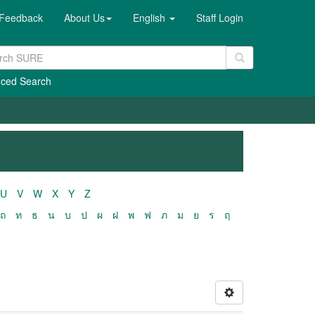
Feedback
About Us
English
Staff Login
ced Search
U
V
W
X
Y
Z
ถ
ท
ธ
น
บ
ป
ผ
ฝ
พ
ฟ
ภ
ม
ย
ร
ฤ