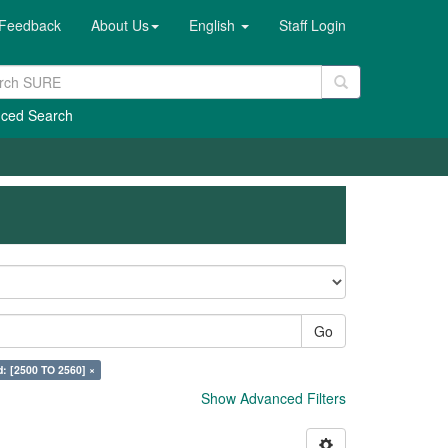
Feedback
About Us
English
Staff Login
ced Search
Go
d: [2500 TO 2560] ×
Show Advanced Filters