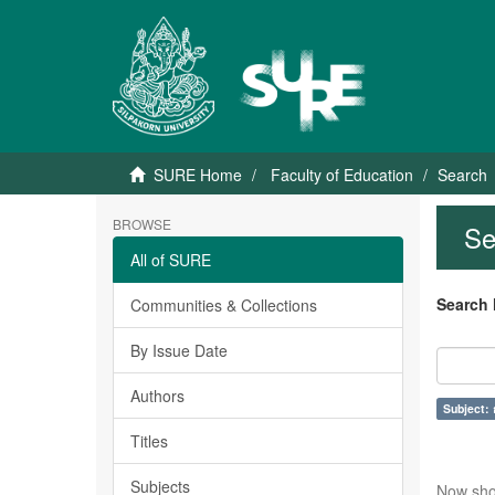
SURE Home
Faculty of Education
Search
BROWSE
Se
All of SURE
Search 
Communities & Collections
By Issue Date
Authors
Subject:
Titles
Subjects
Now sho