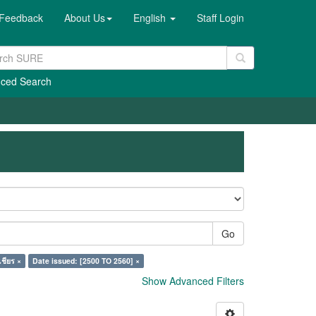
Feedback
About Us
English
Staff Login
ced Search
Go
เชียร ×
Date issued: [2500 TO 2560] ×
Show Advanced Filters