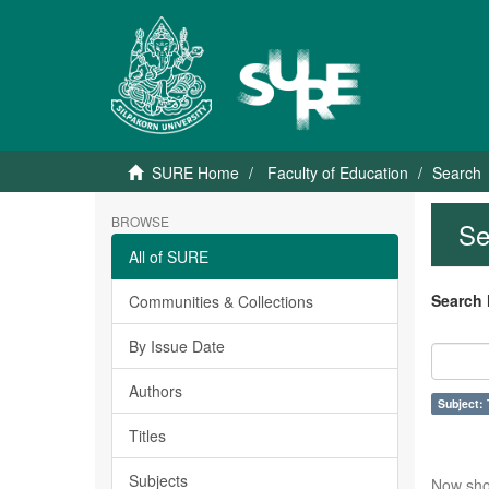
SURE Home
Faculty of Education
Search
BROWSE
Se
All of SURE
Search 
Communities & Collections
By Issue Date
Authors
Subject
Titles
Subjects
Now sho