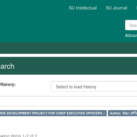
SU Intellectual
SU Journal
Advan
arch
History:
: THE DEVELOPMENT PROJECT FOR CHIEF EXECUTIVE OFFICERS ×
Author: กัลยา ศรีวิ
wing items 1-2 of 2