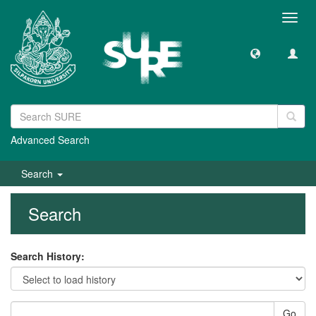
Toggl
navig
Advanced Search
Search
Search
Search History:
Go