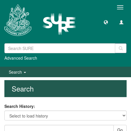
Toggl
navig
Advanced Search
Search
Search
Search History:
Go