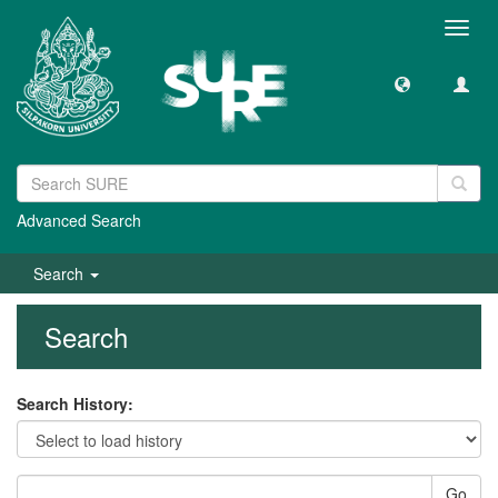
Toggl
navig
Advanced Search
Search
Search
Search History:
Go