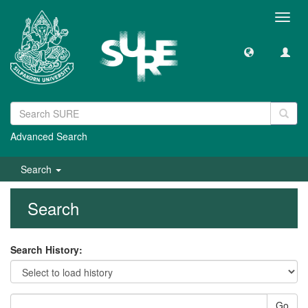
Toggl
navig
Advanced Search
Search
Search
Search History:
Go