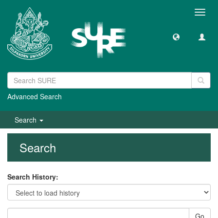
Toggl
navig
Advanced Search
Search
Search
Search History:
Go