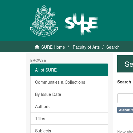
SURE Home
Faculty of Arts
Search
BROWSE
Se
All of SURE
Search 
Communities & Collections
By Issue Date
Authors
Author: ช
Titles
Subjects
Now sho