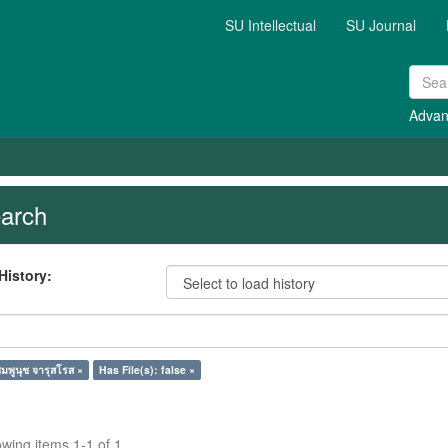
SU Intellectual
SU Journal
Advan
arch
History:
มพูนุช จารุสโรส ×
Has File(s): false ×
wing items 1-1 of 1