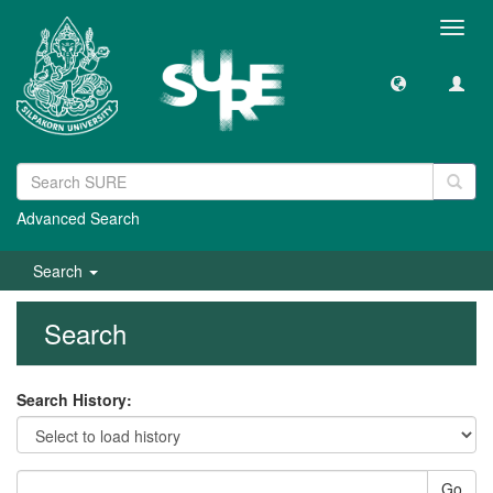
Toggl
navig
Advanced Search
Search
Search
Search History:
Go