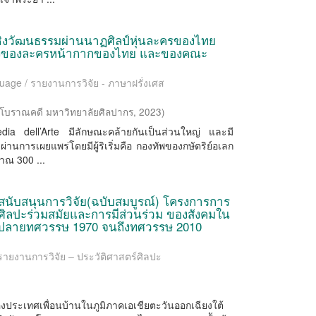
วเชิงวัฒนธรรมผ่านนาฏศิลป์หุ่นละครของไทย
สดงของละครหน้ากากของไทย และของคณะ
uage / รายงานการวิจัย - ภาษาฝรั่งเศส
บราณคดี มหาวิทยาลัยศิลปากร
,
2023
)
dell’Arte มีลักษณะคล้ายกันเป็นส่วนใหญ่ และมี
านการเผยแพร่โดยมีผู้ริเริ่มคือ กองทัพของกษัตริย์อเลก
าณ 300 ...
นับสนุนการวิจัย(ฉบับสมบูรณ์) โครงการการ
ศิลปะร่วมสมัยและการมีส่วนร่วม ของสังคมใน
งแต่ปลายทศวรรษ 1970 จนถึงทศวรรษ 2010
/ รายงานการวิจัย – ประวัติศาสตร์ศิลปะ
)
ของประเทศเพื่อนบ้านในภูมิภาคเอเชียตะวันออกเฉียงใต้