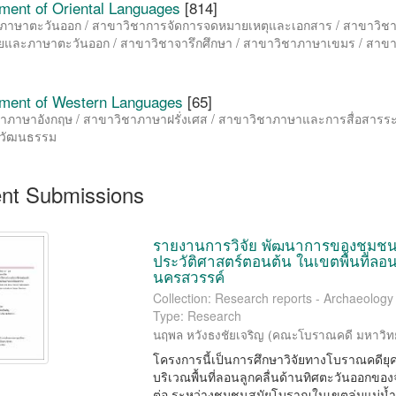
ment of Oriental Languages
[814]
ภาษาตะวันออก / สาขาวิชาการจัดการจดหมายเหตุและเอกสาร / สาขาวิชา
และภาษาตะวันออก / สาขาวิชาจารึกศึกษา / สาขาวิชาภาษาเขมร / สาข
ment of Western Languages
[65]
าภาษาอังกฤษ / สาขาวิชาภาษาฝรั่งเศส / สาขาวิชาภาษาและการสื่อสารระห
ิงวัฒนธรรม
nt Submissions
รายงานการวิจัย พัฒนาการของชุมชน
ประวัติศาสตร์ตอนต้น ในเขตพื้นที่ลอ
นครสวรรค์
Collection: Research reports - Archaeolog
Type: Research
นฤพล หวังธงชัยเจริญ
(
คณะโบราณคดี มหาวิทย
โครงการนี้เป็นการศึกษาวิจัยทางโบราณคดียุ
บริเวณพื้นที่ลอนลูกคลื่นด้านทิศตะวันออกของ
ต่อ ระหว่างชุมชนสมัยโบราณในเขตลุ่มแม่น้ำเ