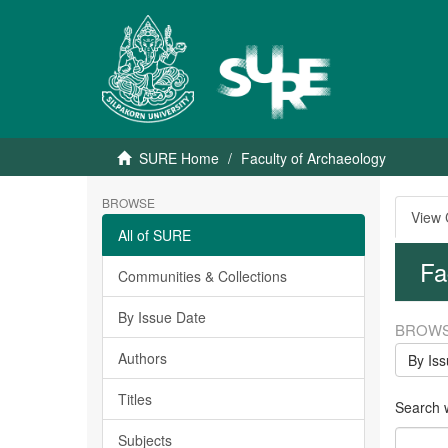
SURE Home
Faculty of Archaeology
BROWSE
View
All of SURE
Fa
Communities & Collections
By Issue Date
BROWS
Authors
By Is
Titles
Search w
Subjects