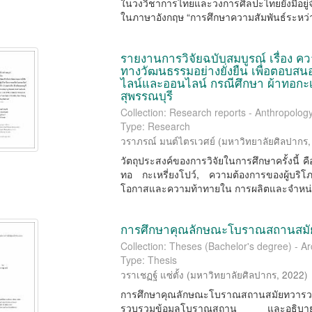
ในวงวิชาการไทยและวงการศิลปะไทยยังมีอย
ในภาษาอังกฤษ “การศึกษาความสัมพันธ์ระหว่า
รายงานการวิจัยฉบับสมบูรณ์ เรื่อง 
ทางวัฒนธรรมอย่างยั่งยืน เพื่อตอบส
ไลน์และออนไลน์ กรณีศึกษา ผ้าทอกะเห
สุพรรณบุรี
Collection: Research reports - Anthropolog
Type: Research
วราภรณ์ มนต์ไตรเวศย์
(
มหาวิทยาลัยศิลปากร
วัตถุประสงค์ของการวิจัยในการศึกษาครั้งนี
ทอ กะเหรี่ยงโปว์, ความต้องการของผู้บริโ
โอกาสและความท้าทายใน การผลิตและจําหน่าย
การศึกษาคุณลักษณะโบราณสถานสมัยทวา
Collection: Theses (Bachelor's degree) - 
Type: Thesis
วราเชฏฐ์ แซ่ตั้ง
(
มหาวิทยาลัยศิลปากร
,
2022
)
การศึกษาคุณลักษณะโบราณสถานสมัยทวารวดี ในพ
รวบรวมข้อมูลโบราณสถาน และอธิบายบทบ