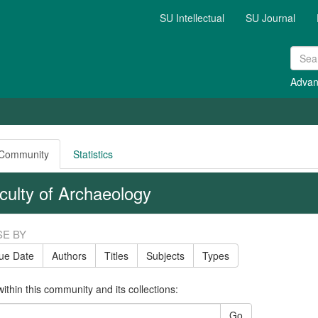
SU Intellectual
SU Journal
Advan
 Community
Statistics
culty of Archaeology
E BY
sue Date
Authors
Titles
Subjects
Types
ithin this community and its collections:
Go