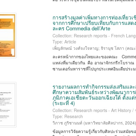
การสร้างมูลค่าเพิ่มทางการท่องเที่ย
จากการศึกษาเปรียบเทียบกับการแ
ละคร Commedia dell’Arte
Collection: Research reports - French Lang
Type: Article
เพ็ญลักษณ์ วงศ์จงใจหาญ
;
จิรานุช โสภา
(
คณะโ
ละครหน้ากากของไทยและของคณะ Commedia 
แหล่งที่มาเดียวกัน คือ อาณาจักรกรีกโบราณ ผ่
ซานเดอร์มหาราชที่ไปบุกประเทศอินเดียประม
รายงานผลการทำกิจกรรมส่งเสริมและส
ศึกษาความสัมพันธ์ระหว่างพัฒนาการ
ภูมิภาคเอเชียตะวันออกเฉียงใต้ ตั้
(ระยะที่ 4)
Collection: Research reports - Art History 
Type: Research
วิภาช ภูริชานนท์
(
มหาวิทยาลัยศิลปากร
,
2024
ข้อมูลการวิจัยความรู้เกี่ยวกับศิลปะร่วมสมัย