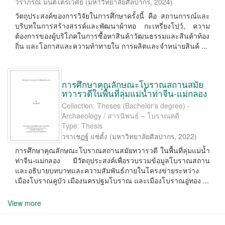
วราภรณ์ มนต์ไตรเวศย์
(
มหาวิทยาลัยศิลปากร
,
2024
)
วัตถุประสงค์ของการวิจัยในการศึกษาครั้งนี้ คือ สถานการณ์และ
บริบทในการสร้างสรรค์และพัฒนาผ้าทอ กะเหรี่ยงโปว์, ความ
ต้องการของผู้บริโภคในการซื้อหาสินค้าวัฒนธรรมและสินค้าท้อง
ถิ่น และโอกาสและความท้าทายใน การผลิตและจําหน่ายสินค้ ...
การศึกษาคุณลักษณะโบราณสถานสมัย
ทวารวดีในพื้นที่ลุ่มแม่น้ำท่าจีน-แม่กลอง
Collection: Theses (Bachelor's degree) -
Archaeology / สารนิพนธ์ – โบราณคดี
Type: Thesis
วราเชฏฐ์ แซ่ตั้ง
(
มหาวิทยาลัยศิลปากร
,
2022
)
การศึกษาคุณลักษณะโบราณสถานสมัยทวารวดี ในพื้นที่ลุ่มแม่น้ำ
ท่าจีน-แม่กลอง มีวัตถุประสงค์เพื่อรวบรวมข้อมูลโบราณสถาน
และอธิบายบทบาทและความสัมพันธ์ภายในโครงข่ายระหว่าง
เมืองโบราณคูบัว เมืองนครปฐมโบราณ และเมืองโบราณอู่ทอง ...
View more