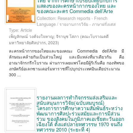
ไทย จากการศึกษาเปรียบเทียบกับการ
แสดงของละครหน้ากากของไทย และ
ของคณะละคร Commedia dell’Arte
Collection: Research reports - French
Language / รายงานการวิจัย - ภาษาฝรั่งเศส
Type: Article
เพ็ญลักษณ์ วงศ์จงใจหาญ
;
จิรานุช โสภา
(
คณะโบราณคดี
มหาวิทยาลัยศิลปากร
,
2023
)
ละครหน้ากากของไทยและของคณะ Commedia dell’Arte มี
ลักษณะคล้ายกันเป็นส่วนใหญ่ และมีแหล่งที่มาเดียวกัน คือ
อาณาจักรกรีกโบราณ ผ่านการเผยแพร่โดยมีผู้ริเริ่มคือ กองทัพขอ
งกษัตริย์อเลกซานเดอร์มหาราชที่ไปบุกประเทศอินเดียประมาณ
300 ...
รายงานผลการทำกิจกรรมส่งเสริมและ
สนับสนุนการวิจัย(ฉบับสมบูรณ์)
โครงการการศึกษาความสัมพันธ์ระหว่าง
พัฒนาการศิลปะร่วมสมัยและการมีส่วน
ร่วม ของสังคมในภูมิภาคเอเชียตะวันออก
เฉียงใต้ ตั้งแต่ปลายทศวรรษ 1970 จนถึง
ทศวรรษ 2010 (ระยะที่ 4)