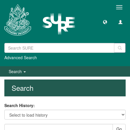
Toggl
navig
Advanced Search
Search
Search
Search History:
Go