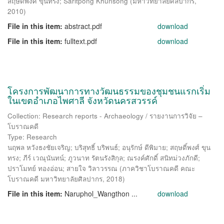
สฤษดิ์พงศ์ ขุนทรง
;
Saritpong Khunsong
(
มหาวิทยาลัยศิลปากร
,
2010
)
File in this item:
abstract.pdf
download
File in this item:
fulltext.pdf
download
โครงการพัฒนาการทางวัฒนธรรมของชุมชนแรกเริ่ม
ในเขตอำเภอไพศาลี จังหวัดนครสวรรค์
Collection: Research reports - Archaeology / รายงานการวิจัย –
โบราณคดี
Type: Research
นฤพล หวังธงชัยเจริญ
;
บริสุทธิ์ บริพนธ์
;
อนุรักษ์ ดีพิมาย
;
สฤษดิ์พงศ์ ขุน
ทรง
;
ภีร์ เวณุนันทน์
;
ภูวนาท รัตนรังสิกุล
;
ณรงค์ศักดิ์ สนิทม่วงภักดี
;
ปราโมทย์ ทองอ่อน
;
สายใจ วิลาวรรณ
(
ภาควิชาโบราณคดี คณะ
โบราณคดี มหาวิทยาลัยศิลปากร
,
2018
)
File in this item:
Naruphol_Wangthon ...
download