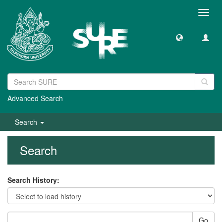
Toggl
navig
Advanced Search
Search
Search
Search History:
Go