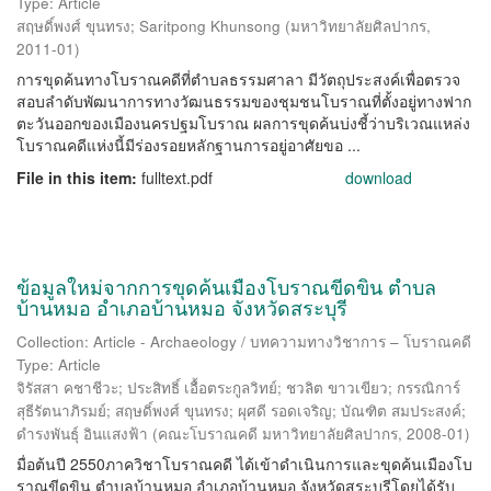
Type: Article
สฤษดิ์พงศ์ ขุนทรง
;
Saritpong Khunsong
(
มหาวิทยาลัยศิลปากร
,
2011-01
)
การขุดค้นทางโบราณคดีที่ตำบลธรรมศาลา มีวัตถุประสงค์เพื่อตรวจ
สอบลำดับพัฒนาการทางวัฒนธรรมของชุมชนโบราณที่ตั้งอยู่ทางฟาก
ตะวันออกของเมืองนครปฐมโบราณ ผลการขุดค้นบ่งชี้ว่าบริเวณแหล่ง
โบราณคดีแห่งนี้มีร่องรอยหลักฐานการอยู่อาศัยขอ ...
File in this item:
fulltext.pdf
download
ข้อมูลใหม่จากการขุดค้นเมืองโบราณขีดขิน ตำบล
บ้านหมอ อำเภอบ้านหมอ จังหวัดสระบุรี
Collection: Article - Archaeology / บทความทางวิชาการ – โบราณคดี
Type: Article
จิรัสสา คชาชีวะ
;
ประสิทธิ์ เอื้อตระกูลวิทย์
;
ชวลิต ขาวเขียว
;
กรรณิการ์
สุธีรัตนาภิรมย์
;
สฤษดิ์พงศ์ ขุนทรง
;
ผุศดี รอดเจริญ
;
บัณฑิต สมประสงค์
;
ดำรงพันธุ์ อินแสงฟ้า
(
คณะโบราณคดี มหาวิทยาลัยศิลปากร
,
2008-01
)
มื่อต้นปี 2550ภาควิชาโบราณคดี ได้เข้าดำเนินการและขุดค้นเมืองโบ
ราณขีดขิน ตำบลบ้านหมอ อำเภอบ้านหมอ จังหวัดสระบุรีโดยได้รับ