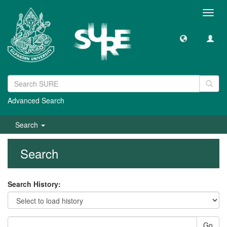
Toggl
navig
Advanced Search
Search
Search
Search History:
Go