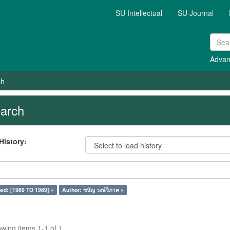
SU Intellectual
SU Journal
Advan
ch
arch
History:
ed: [1989 TO 1989] ×
Author: ชนัญ วงษ์วิภาค ×
wing items 1-1 of 1