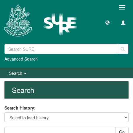
Toggl
navig
Advanced Search
Search
Search
Search History:
Go