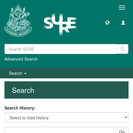
Toggl
navig
Advanced Search
Search
Search
Search History:
Go