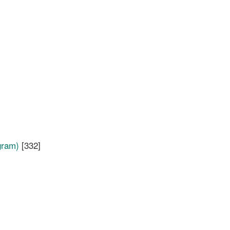
gram)
[332]