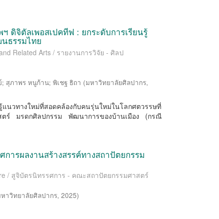
ฯ ดิจิตัลเพอสเปคทีฟ : ยกระดับการเรียนรู้
ัฒนธรรมไทย
 and Related Arts / รายงานการวิจัย - ศิลป
์
;
สุภาพร หนูก้าน
;
พิเชฐ ธิถา
(
มหาวิทยาลัยศิลปากร
,
ียนรู้แนวทางใหม่ที่สอดคล้องกับคนรุ่นใหม่ในโลกศตวรรษที่
ิศาสตร์ มรดกศิลปกรรม พัฒนาการของบ้านเมือง (กรณี
ิทรรศการผลงานสร้างสรรค์ทางสถาปัตยกรรม
cture / สูจิบัตรนิทรรศการ - คณะสถาปัตยกรรมศาสตร์
หาวิทยาลัยศิลปากร
,
2025
)