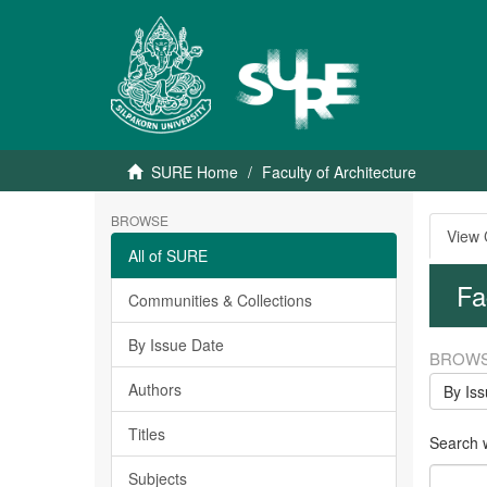
SURE Home
Faculty of Architecture
BROWSE
View
All of SURE
Fa
Communities & Collections
By Issue Date
BROWS
Authors
By Is
Titles
Search w
Subjects