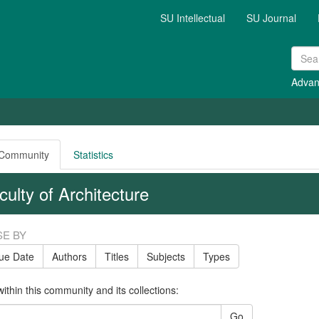
SU Intellectual
SU Journal
Advan
 Community
Statistics
culty of Architecture
E BY
sue Date
Authors
Titles
Subjects
Types
ithin this community and its collections:
Go