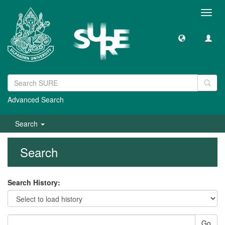
Toggl
navig
Advanced Search
Search
Search
Search History:
Go