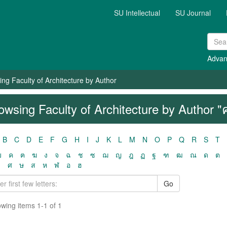
SU Intellectual
SU Journal
Advan
ng Faculty of Architecture by Author
owsing Faculty of Architecture by Author
B
C
D
E
F
G
H
I
J
K
L
M
N
O
P
Q
R
S
T
ฃ
ค
ฅ
ฆ
ง
จ
ฉ
ช
ซ
ฌ
ญ
ฎ
ฏ
ฐ
ฑ
ฒ
ณ
ด
ต
ว
ศ
ษ
ส
ห
ฬ
อ
ฮ
Go
wing items 1-1 of 1