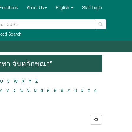
Feedback
About Us
English
Staff Login
ced Search
 "คทา จันทลักขณา"
U
V
W
X
Y
Z
ถ
ท
ธ
น
บ
ป
ผ
ฝ
พ
ฟ
ภ
ม
ย
ร
ฤ