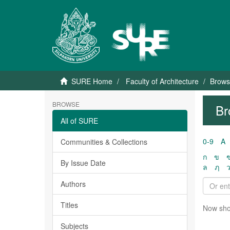
SURE Home
Faculty of Architecture
Browsi
BROWSE
Br
All of SURE
0-9
A
Communities & Collections
ก
ข
By Issue Date
ล
ฦ
Authors
Titles
Now sho
Subjects