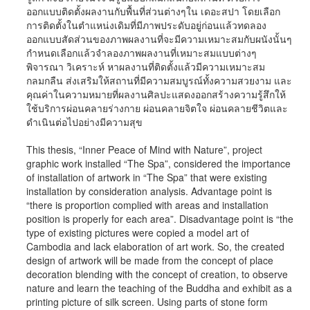
ออกแบบติดตั้งผลงานกับพื้นที่ส่วนต่างๆใน เดอะสปา โดยเลือก
การติดตั้งในตำแหน่งเดิมที่มีภาพประดับอยู่ก่อนแล้วทดลอง
ออกแบบสัดส่วนของภาพผลงานที่จะมีความเหมาะสมกับผนังนั้นๆ
กำหนดเลือกแล้วจำลองภาพผลงานที่เหมาะสมแบบต่างๆ
พิจารณา วิเคราะห์ หาผลงานที่ติดตั้งแล้วมีความเหมาะสม
กลมกลืน ส่งเสริมให้สถานที่มีความสมบูรณ์ทั้งความสวยงาม และ
คุณค่าในความหมายที่ผลงานศิลปะแสดงออกสร้างความรู้สึกให้
ใช้บริการผ่อนคลายร่างกาย ผ่อนคลายจิตใจ ผ่อนคลายชีวิตและ
ดำเนินต่อไปอย่างมีความสุข
This thesis, “Inner Peace of Mind with Nature”, project
graphic work installed “The Spa”, considered the importance
of installation of artwork in “The Spa” that were existing
installation by consideration analysis. Advantage point is
“there is proportion complied with areas and installation
position is properly for each area”. Disadvantage point is “the
type of existing pictures were copied a model art of
Cambodia and lack elaboration of art work. So, the created
design of artwork will be made from the concept of place
decoration blending with the concept of creation, to observe
nature and learn the teaching of the Buddha and exhibit as a
printing picture of silk screen. Using parts of stone form