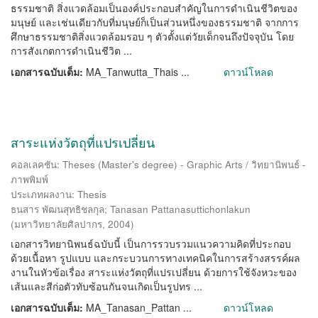
ธรรมชาติ สิ่งแวดล้อมเป็นองค์ประกอบสำคัญในการดำเนินชีวิตของ
มนุษย์ และเช่นเดียวกับที่มนุษย์ก็เป็นส่วนหนึ่งของธรรมชาติ จากการ
ศึกษาธรรมชาติสิ่งแวดล้อมรอบ ๆ ตัวตั้งแต่วัยเด็กจนถึงปัจจุบัน โดย
การสังเกตการดำเนินชีวิต ...
เอกสารฉบับเต็ม:
MA_Tanwutta_Thais ...
ดาวน์โหลด
สาระแห่งวัตถุที่แปรเปลี่ยน
คอลเลคชัน: Theses (Master's degree) - Graphic Arts / วิทยานิพนธ์ -
ภาพพิมพ์
ประเภทผลงาน: Thesis
ธนสาร พัฒนสุทธิชลกุล
;
Tanasan Pattanasuttichonlakun
(
มหาวิทยาลัยศิลปากร
,
2004
)
เอกสารวิทยานิพนธ์ฉบับนี้ เป็นการรวบรวมแนวความคิดที่ประกอบ
ด้วยเนื้อหา รูปแบบ และกระบวนการทางเทคนิคในการสร้างสรรค์ผล
งานในหัวข้อเรื่อง สาระแห่งวัตถุที่แปรเปลี่ยน ด้วยการใช้จังหวะของ
เส้นและสีก่อตัวทับซ้อนกันจนเกิดเป็นรูปทร ...
เอกสารฉบับเต็ม:
MA_Tanasan_Pattan ...
ดาวน์โหลด