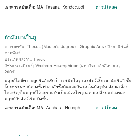
เอกสารฉบับเต็ม:
MA_Tasana_Kondee.pdf
ดาวน์โหลด
ถ้ามึงมาเป็นกู
คอลเลคชัน: Theses (Master's degree) - Graphic Arts / วิทยานิพนธ์ -
ภาพพิมพ์
ประเภทผลงาน: Thesis
วัชระ หวลภิรมย์
;
Wachara Hournphirom
(
มหาวิทยาลัยศิลปากร
,
2004
)
มนุษย์ได้มีความผูกพันกับสัตว์บางชนิดในฐานะสัตว์เลี้ยงมานับพันปี ซึ่ง
โดยธรรมชาติต้องพึ่งพาอาศัยซึ่งกันและกัน แต่ในปัจจุบัน สังคมเมือง
ได้เจริญขึ้นมนุษย์ได้อยู่ร่วมกันเป็นเมืองใหญ่ ความเปลี่ยนแปลงของ
มนุษย์กับสัตว์เริ่มเกิดขึ้น ...
เอกสารฉบับเต็ม:
MA_Wachara_Hounph ...
ดาวน์โหลด