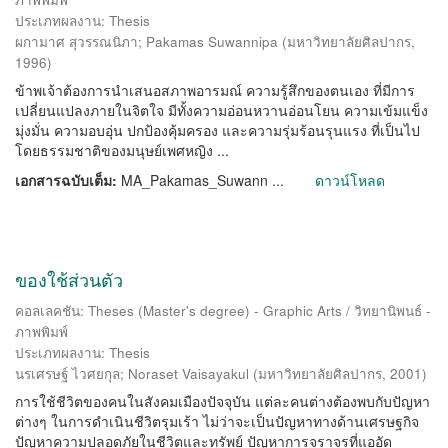
ประเภทผลงาน: Thesis
ผกามาศ สุวรรณนิภา
;
Pakamas Suwannipa
(
มหาวิทยาลัยศิลปากร
,
1996
)
ข้าพเจ้าต้องการนำเสนอสภาพอารมณ์ ความรู้สึกของตนเอง ที่มีการ
เปลี่ยนแปลงภายในจิตใจ มีทั้งความอ่อนหวานอ่อนโยน ความเข้มแข็ง
มุ่งมั่น ความอบอุ่น ปกป้องคุ้มครอง และความรุ่มร้อนรุนแรง ที่เป็นไป
โดยธรรมชาติของมนุษย์เพศหญิง ...
เอกสารฉบับเต็ม:
MA_Pakamas_Suwann ...
ดาวน์โหลด
ของใช้ส่วนตัว
คอลเลคชัน: Theses (Master's degree) - Graphic Arts / วิทยานิพนธ์ -
ภาพพิมพ์
ประเภทผลงาน: Thesis
นรเศรษฐ์ ไวศยกุล
;
Noraset Vaisayakul
(
มหาวิทยาลัยศิลปากร
,
2001
)
การใช้ชีวิตของคนในสังคมเมืองปัจจุบัน แต่ละคนต่างต้องพบกับปัญหา
ต่างๆ ในการดำเนินชีวิตรุมเร้า ไม่ว่าจะเป็นปัญหาทางด้านเศรษฐกิจ
ปัญหาความปลอดภัยในชีวิตและทรัพย์ ปัญหาการจราจรที่แออัด