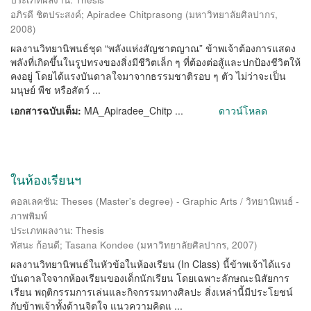
อภิรดี ชิตประสงค์
;
Apiradee Chitprasong
(
มหาวิทยาลัยศิลปากร
,
2008
)
ผลงานวิทยานิพนธ์ชุด “พลังแห่งสัญชาตญาณ” ข้าพเจ้าต้องการแสดง
พลังที่เกิดขึ้นในรูปทรงของสิ่งมีชีวิตเล็ก ๆ ที่ต้องต่อสู้และปกป้องชีวิตให้
คงอยู่ โดยได้แรงบันดาลใจมาจากธรรมชาติรอบ ๆ ตัว ไม่ว่าจะเป็น
มนุษย์ พืช หรือสัตว์ ...
เอกสารฉบับเต็ม:
MA_Apiradee_Chitp ...
ดาวน์โหลด
ในห้องเรียนฯ
คอลเลคชัน: Theses (Master's degree) - Graphic Arts / วิทยานิพนธ์ -
ภาพพิมพ์
ประเภทผลงาน: Thesis
ทัสนะ ก้อนดี
;
Tasana Kondee
(
มหาวิทยาลัยศิลปากร
,
2007
)
ผลงานวิทยานิพนธ์ในหัวข้อในห้องเรียน (In Class) นี้ข้าพเจ้าได้แรง
บันดาลใจจากห้องเรียนของเด็กนักเรียน โดยเฉพาะลักษณะนิสัยการ
เรียน พฤติกรรมการเล่นและกิจกรรมทางศิลปะ สิ่งเหล่านี้มีประโยชน์
กับข้าพเจ้าทั้งด้านจิตใจ แนวความคิดแ ...