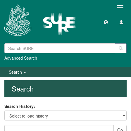
Toggl
navig
Advanced Search
Search
Search
Search History:
Go