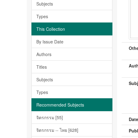
Subjects
Types
This Collection
By Issue Date
Othe
Authors
Auth
Titles
Subjects
Subj
Types
Recommended Subjects
จิตรกรรม [55]
Date
จิตรกรรม -- ไทย [628]
Publ