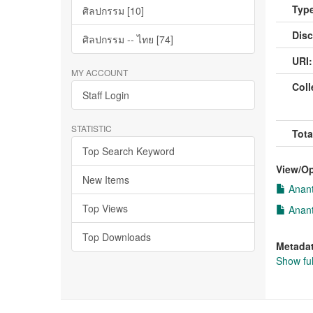
Type
ศิลปกรรม [10]
Disc
ศิลปกรรม -- ไทย [74]
URI:
MY ACCOUNT
Coll
Staff Login
STATISTIC
Tota
Top Search Keyword
View/
O
New Items
Anant
Top Views
Anant
Top Downloads
Metada
Show ful