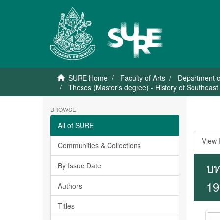
SURE Home
Faculty of Arts
Department o
Theses (Master's degree) - History of Southeast 
BROWSE
All of SURE
View 
Communities & Collections
บท
By Issue Date
19
Authors
Titles