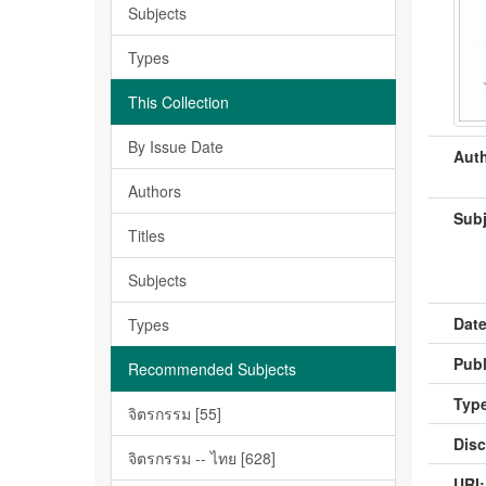
Subjects
Types
This Collection
By Issue Date
Auth
Authors
Subj
Titles
Subjects
Date
Types
Publ
Recommended Subjects
Type
จิตรกรรม [55]
Disc
จิตรกรรม -- ไทย [628]
URI: