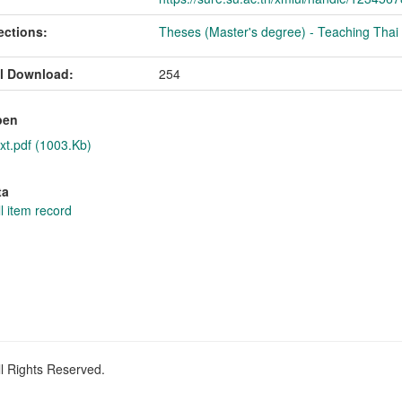
ections:
Theses (Master's degree) - Teaching Tha
l Download:
254
pen
xt.pdf (1003.Kb)
ta
l item record
ll Rights Reserved.