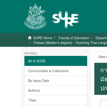
SURE Home
Faculty of Education
Departm
Theses (Master's degree) - Teaching Thai Lan
BROWSE
View 
All of SURE
กา
Communities & Collections
มั
By Issue Date
ปก
Authors
Titles