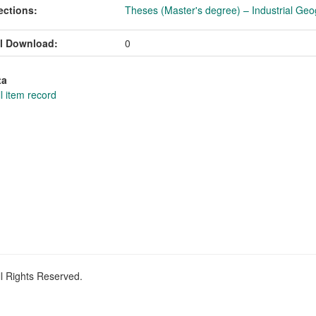
ections:
Theses (Master's degree) – Industrial Geo
l Download:
0
ta
l item record
ll Rights Reserved.