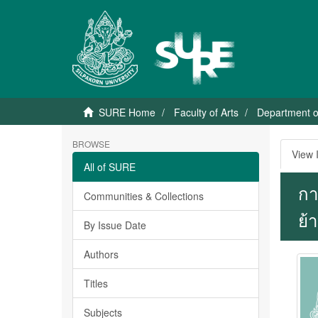
SURE Home
Faculty of Arts
Department 
BROWSE
View 
All of SURE
กา
Communities & Collections
ย้
By Issue Date
Authors
Titles
Subjects