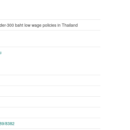
under-300 baht low wage policies in Thailand
ย
789/8382