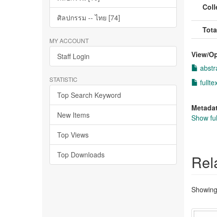
Coll
ศิลปกรรม -- ไทย [74]
Tota
MY ACCOUNT
View/
O
Staff Login
abstr
STATISTIC
fullte
Top Search Keyword
Metada
New Items
Show ful
Top Views
Top Downloads
Rel
Showing 