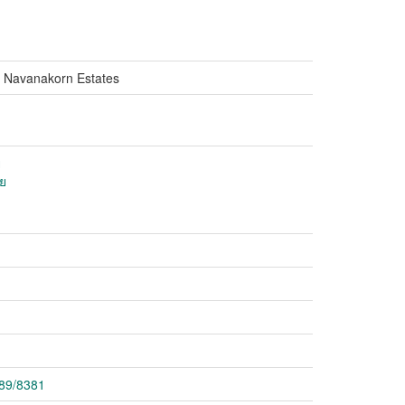
 in Navanakorn Estates
ย
ัย
789/8381