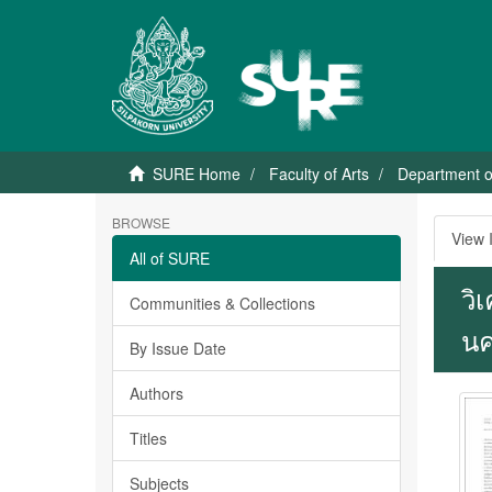
SURE Home
Faculty of Arts
Department 
BROWSE
View 
All of SURE
วิ
Communities & Collections
นค
By Issue Date
Authors
Titles
Subjects