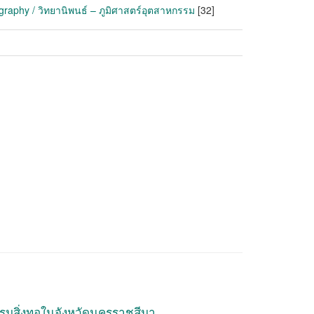
graphy / วิทยานิพนธ์ – ภูมิศาสตร์อุตสาหกรรม
[32]
รมสิ่งทอในจังหวัดนครราชสีมา