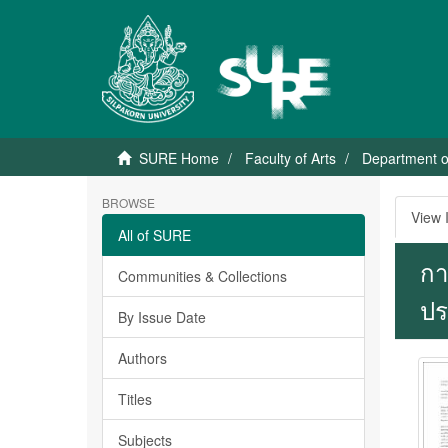
SURE Home
Faculty of Arts
Department 
BROWSE
View 
All of SURE
กา
Communities & Collections
ปร
By Issue Date
Authors
Titles
Subjects