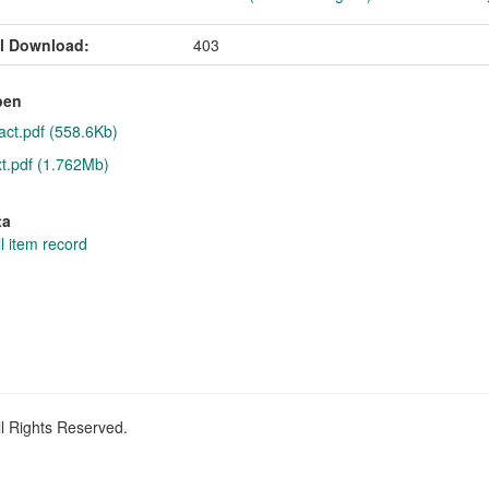
l Download:
403
pen
act.pdf (558.6Kb)
xt.pdf (1.762Mb)
ta
l item record
ll Rights Reserved.