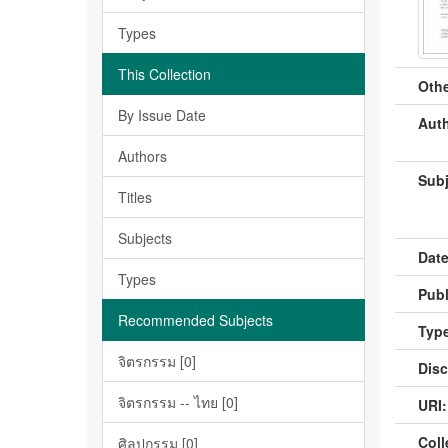
Types
This Collection
Othe
By Issue Date
Auth
Authors
Subj
Titles
Subjects
Date
Types
Publ
Recommended Subjects
Type
จิตรกรรม [0]
Disc
จิตรกรรม -- ไทย [0]
URI:
Coll
ศิลปกรรม [0]