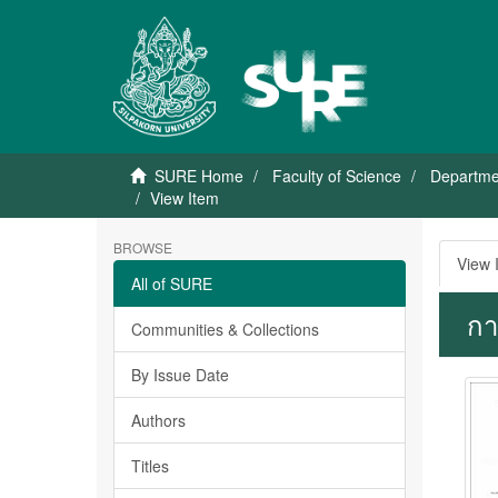
SURE Home
Faculty of Science
Departme
View Item
BROWSE
View 
All of SURE
กา
Communities & Collections
By Issue Date
Authors
Titles