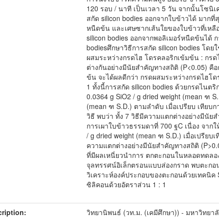
120 รอบ / นาที เป็นเวลา 5 วัน จากนั้นโซนิเ
สกัด silicon bodies ออกจากใบข้าวได้ มากที่ส
หนืดข้น และเศษซากเส้นใยของใบข้าวที่เหล
silicon bodies ออกจากพอลิเมอร์หนืดข้นได้ ก
bodiesศึกษาวิธีการสกัด silicon bodies โดยใ
ผสมระหว่างกรดไฮ โดรคลอริกเข้มข้น : กรดไ
ต่างกันอย่างมีนัยสำคัญทางสถิติ (P<0.05) ค
ข้น จะได้ผลดีกว่า กรดผสมระหว่างกรดไฮโดร 
1 ทั้งนี้การสกัด silicon bodies ด้วยกรดไนตร
0.0364 g SiO2 / g dried weight (mean ฑ S.
(mean ฑ S.D.) ตามลำดับ เมื่อเปรียบ เทียบกา
วิธี พบว่า ทั้ง 7 วิธีมีความแตกต่างอย่างมีนัยส
การเผาใบข้าวธรรมดาที่ 700 ฐC เนื่อง จากให
/ g dried weight (mean ฑ S.D.) เมื่อเปรียบเ
ความแตกต่างอย่างมีนัยสำคัญทางสถิติ (P>0
ที่มีผลเหนี่ยวนำการ ตกตะกอนในหลอดทดลองไ
จุลทรรศน์อิเล็กตรอนแบบส่องกราด พบตะกอนสีข
วิเคราะห์องค์ประกอบของตะกอนด้วยเทคนิค
ซิลิคอนด้วยอัตราส่วน 1 : 1
ription:
วิทยานิพนธ์ (วท.ม. (เคมีศึกษา)) - มหาวิทยา