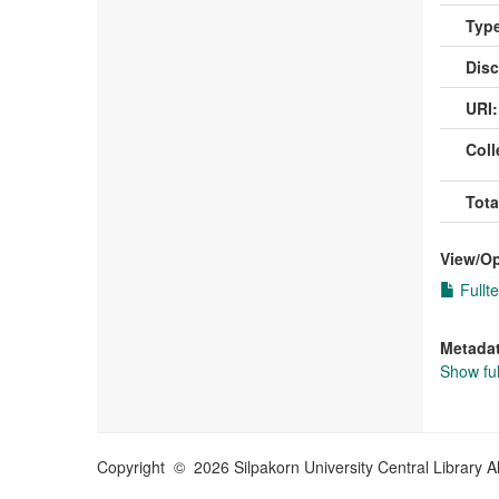
Type
Disc
URI:
Coll
Tota
View/
O
Fullte
Metada
Show ful
Copyright © 2026 Silpakorn University Central Library A