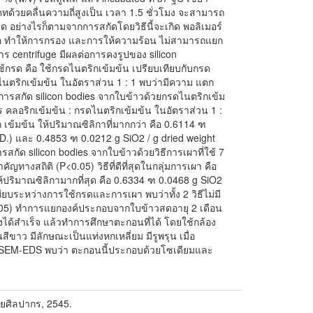
คทด้วยคลื่นความถี่สูงเป็น เวลา 1.5 ชั่วโมง จะสามารถ
ุด อย่างไรก็ตามจากการสกัดโดยวิธีนี้จะเกิด พอลิเมอร์
ือ ทำให้การกรอง และการให้ความร้อน ไม่สามารถแยก
าร centrifuge มีผลต่อการคงรูปของ silicon
ช้กรด คือ ใช้กรดไนตริกเข้มข้น เปรียบเทียบกับกรด
นตริกเข้มข้น ในอัตราส่วน 1 : 1 พบว่ามีความ แตก
ือการสกัด silicon bodies จากใบข้าวด้วยกรดไนตริกเข้ม
คลอริกเข้มข้น : กรดไนตริกเข้มข้น ในอัตราส่วน 1 :
ิก เข้มข้น ให้ปริมาณซิลิกาที่มากกว่า คือ 0.6114 ฑ
D.) และ 0.4853 ฑ 0.0212 g SiO2 / g dried weight
รสกัด silicon bodies จากใบข้าวด้วยวิธีการเผาที่ใช้ 7
ำคัญทางสถิติ (P<0.05) วิธีที่ดีที่สุดในกลุ่มการเผา คือ
้ปริมาณซิลิกามากที่สุด คือ 0.6334 ฑ 0.0468 g SiO2
ทียบระหว่างการใช้กรดและการเผา พบว่าทั้ง 2 วิธีไม่มี
.05) ทำการแยกองค์ประกอบจากใบข้าวสดอายุ 2 เดือน
ด้สำเร็จ แล้วทำการศึกษาตะกอนที่ได้ โดยใช้กล้อง
าว มีลักษณะเป็นแท่งหกเหลี่ยม มีรูพรุน เมื่อ
 SEM-EDS พบว่า ตะกอนนี้ประกอบด้วยโซเดียมและ
ลัยศิลปากร, 2545.