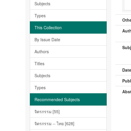
Subjects
Types
Othe
This Collection
Auth
By Issue Date
Subj
Authors
Titles
Date
Subjects
Publ
Types
Abst
Recommended Subjects
จิตรกรรม [55]
จิตรกรรม -- ไทย [628]