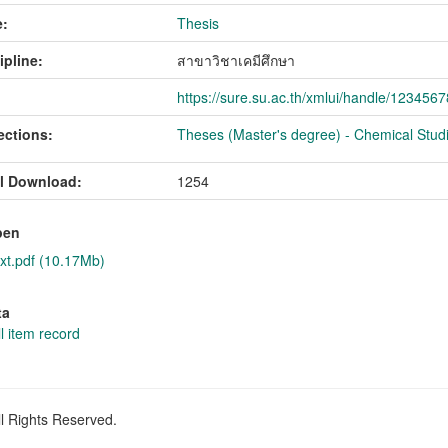
:
Thesis
ipline:
สาขาวิชาเคมีศึกษา
https://sure.su.ac.th/xmlui/handle/123456
ections:
Theses (Master's degree) - Chemical Studie
l Download:
1254
pen
xt.pdf (10.17Mb)
ta
l item record
ll Rights Reserved.