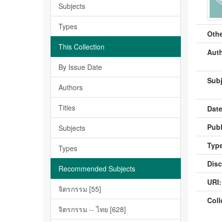
Subjects
Types
Othe
This Collection
Auth
By Issue Date
Subj
Authors
Titles
Date
Publ
Subjects
Type
Types
Disc
Recommended Subjects
URI:
จิตรกรรม [55]
Coll
จิตรกรรม -- ไทย [628]