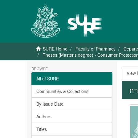
SURE Home
Faculty of Pharmacy
Depart
Theses (Master's degree) - Consumer Protection 
BROWSE
View 
All of SURE
กา
Communities & Collections
By Issue Date
Authors
Titles