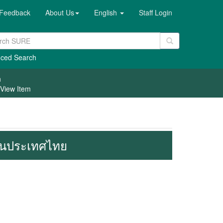
Feedback
About Us
English
Staff Login
ced Search
h
View Item
ยในประเทศไทย