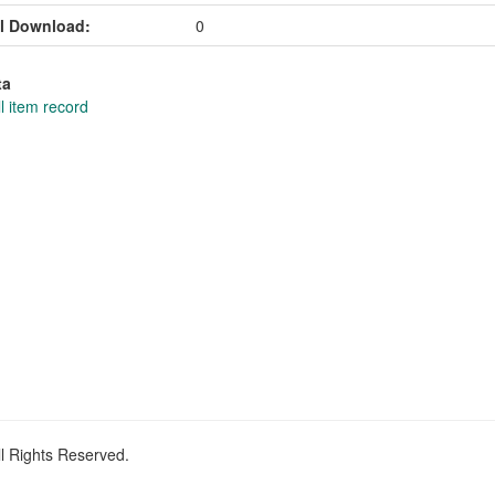
l Download:
0
ta
l item record
ll Rights Reserved.