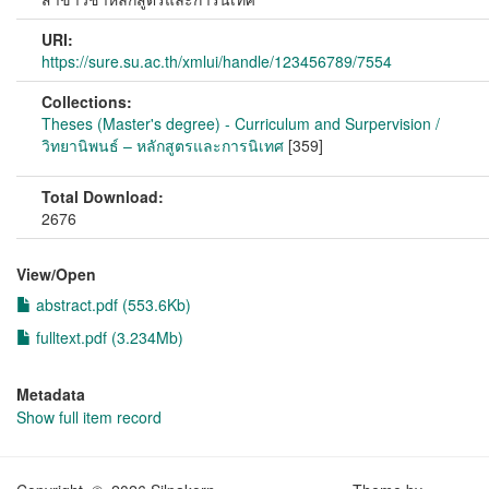
URI:
https://sure.su.ac.th/xmlui/handle/123456789/7554
Collections:
Theses (Master's degree) - Curriculum and Surpervision /
วิทยานิพนธ์ – หลักสูตรและการนิเทศ
[359]
Total Download:
2676
View/
Open
abstract.pdf (553.6Kb)
fulltext.pdf (3.234Mb)
Metadata
Show full item record