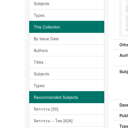
Subjects
Types
This Collection
By Issue Date
Othe
Authors
Auth
Titles
Subj
Subjects
Types
Recommended Subjects
Date
จิตรกรรม [55]
Publ
จิตรกรรม -- ไทย [628]
Type