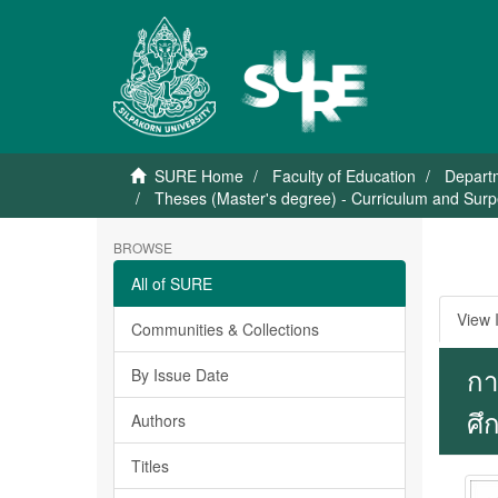
SURE Home
Faculty of Education
Departm
Theses (Master's degree) - Curriculum and Surpe
BROWSE
All of SURE
View 
Communities & Collections
กา
By Issue Date
ศึก
Authors
Titles