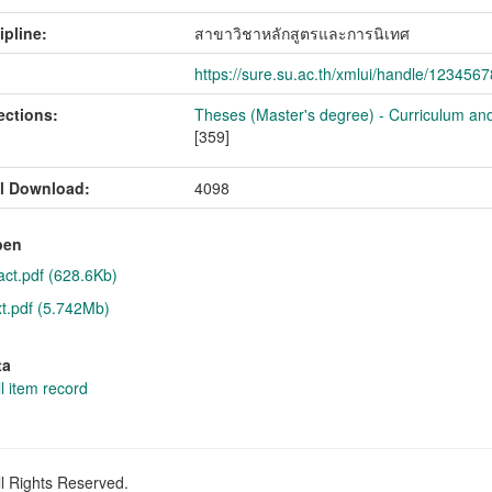
ipline:
สาขาวิชาหลักสูตรและการนิเทศ
https://sure.su.ac.th/xmlui/handle/123456
ections:
Theses (Master's degree) - Curriculum and
[359]
l Download:
4098
pen
act.pdf (628.6Kb)
xt.pdf (5.742Mb)
ta
l item record
ll Rights Reserved.