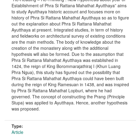
Establishment of Phra Si Rattana Mahathat Ayutthaya” aims
to study Ayutthaya historic account and focuses more on
history of Phra Si Rattana Mahathat Ayutthaya so as to figure
out the explanation about Phra Si Rattana Mahathat
Ayutthaya at present. Integrated studies, in term of history
and fieldworks on architectural survey of existing conditions
are the main methods. The body of knowledge about the
creation of the monastery along with the additional
hypothesis will also be formed. Due to the assumption that
Phra Si Rattana Mahathat Ayutthaya was established in
1424, the reign of King Borommarajathiraj I (Khun Luang
Phra Ngua), this study has figured out the possibility that
Phra Si Rattana Mahathat Ayutthaya could have been built
during the reign of King Ramesuan in 1438, and was inspired
by Phra Si Rattana Mahathat Lopburi, where he had
governed. The concept of constructing the Prang (Principle
Stupa) was applied to Ayutthaya. Hence, another hypothesis
was proposed.
Type:
Article