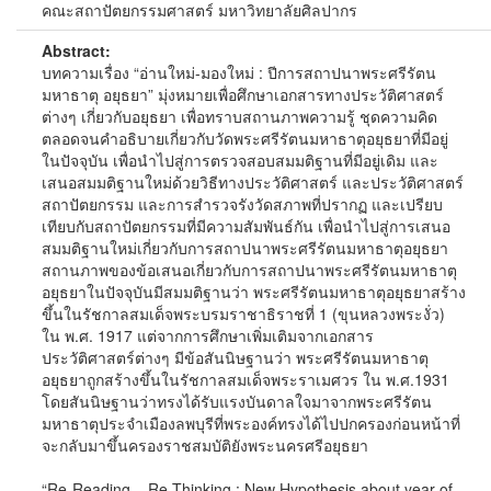
คณะสถาปัตยกรรมศาสตร์ มหาวิทยาลัยศิลปากร
Abstract:
บทความเรื่อง “อ่านใหม่-มองใหม่ : ปีการสถาปนาพระศรีรัตน
มหาธาตุ อยุธยา” มุ่งหมายเพื่อศึกษาเอกสารทางประวัติศาสตร์
ต่างๆ เกี่ยวกับอยุธยา เพื่อทราบสถานภาพความรู้ ชุดความคิด
ตลอดจนคำอธิบายเกี่ยวกับวัดพระศรีรัตนมหาธาตุอยุธยาที่มีอยู่
ในปัจจุบัน เพื่อนำไปสู่การตรวจสอบสมมติฐานที่มีอยู่เดิม และ
เสนอสมมติฐานใหม่ด้วยวิธีทางประวัติศาสตร์ และประวัติศาสตร์
สถาปัตยกรรม และการสำรวจรังวัดสภาพที่ปรากฏ และเปรียบ
เทียบกับสถาปัตยกรรมที่มีความสัมพันธ์กัน เพื่อนำไปสู่การเสนอ
สมมติฐานใหม่เกี่ยวกับการสถาปนาพระศรีรัตนมหาธาตุอยุธยา
สถานภาพของข้อเสนอเกี่ยวกับการสถาปนาพระศรีรัตนมหาธาตุ
อยุธยาในปัจจุบันมีสมมติฐานว่า พระศรีรัตนมหาธาตุอยุธยาสร้าง
ขึ้นในรัชกาลสมเด็จพระบรมราชาธิราชที่ 1 (ขุนหลวงพระงั่ว)
ใน พ.ศ. 1917 แต่จากการศึกษาเพิ่มเติมจากเอกสาร
ประวัติศาสตร์ต่างๆ มีข้อสันนิษฐานว่า พระศรีรัตนมหาธาตุ
อยุธยาถูกสร้างขึ้นในรัชกาลสมเด็จพระราเมศวร ใน พ.ศ.1931
โดยสันนิษฐานว่าทรงได้รับแรงบันดาลใจมาจากพระศรีรัตน
มหาธาตุประจำเมืองลพบุรีที่พระองค์ทรงได้ไปปกครองก่อนหน้าที่
จะกลับมาขึ้นครองราชสมบัติยังพระนครศรีอยุธยา
“Re-Reading – Re-Thinking : New Hypothesis about year of