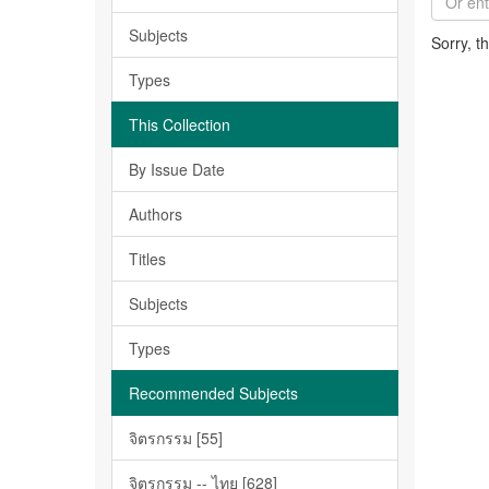
Subjects
Sorry, t
Types
This Collection
By Issue Date
Authors
Titles
Subjects
Types
Recommended Subjects
จิตรกรรม [55]
จิตรกรรม -- ไทย [628]