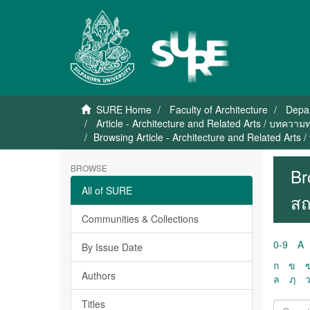
SURE Home
Faculty of Architecture
Depar
Article - Architecture and Related Arts / บทคว
Browsing Article - Architecture and Related Art
BROWSE
Br
All of SURE
สถ
Communities & Collections
0-9
A
By Issue Date
ก
ข
Authors
ล
ฦ
Titles