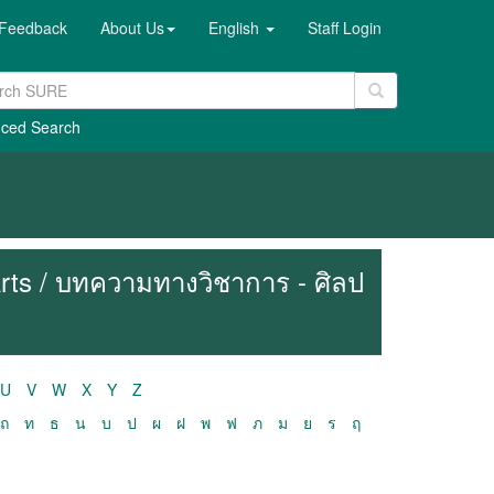
Feedback
About Us
English
Staff Login
ced Search
 Arts / บทความทางวิชาการ - ศิลป
U
V
W
X
Y
Z
ถ
ท
ธ
น
บ
ป
ผ
ฝ
พ
ฟ
ภ
ม
ย
ร
ฤ