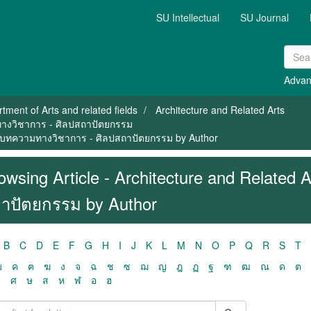
SU Intellectual
SU Journal
Advan
tment of Arts and related fields
Architecture and Related Arts
ามทางวิชาการ - ศิลปสถาปัตยกรรม
s / บทความทางวิชาการ - ศิลปสถาปัตยกรรม by Author
owsing Article - Architecture and Related
าปัตยกรรม by Author
B
C
D
E
F
G
H
I
J
K
L
M
N
O
P
Q
R
S
T
ฃ
ค
ฅ
ฆ
ง
จ
ฉ
ช
ซ
ฌ
ญ
ฎ
ฏ
ฐ
ฑ
ฒ
ณ
ด
ต
ว
ศ
ษ
ส
ห
ฬ
อ
ฮ