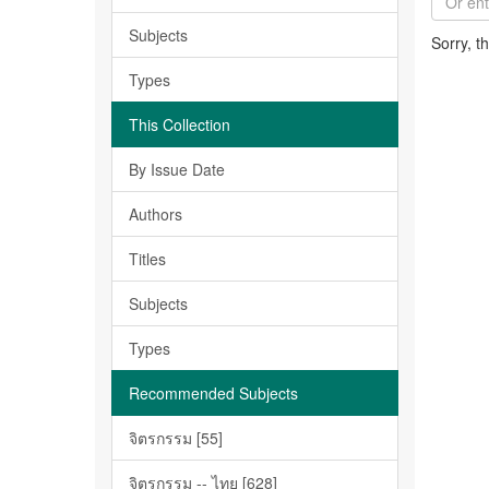
Subjects
Sorry, t
Types
This Collection
By Issue Date
Authors
Titles
Subjects
Types
Recommended Subjects
จิตรกรรม [55]
จิตรกรรม -- ไทย [628]