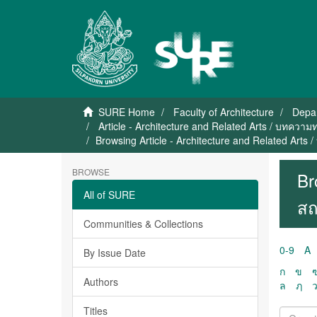
SURE Home
Faculty of Architecture
Depar
Article - Architecture and Related Arts / บทคว
Browsing Article - Architecture and Related Art
BROWSE
Br
All of SURE
สถ
Communities & Collections
0-9
A
By Issue Date
ก
ข
Authors
ล
ฦ
Titles