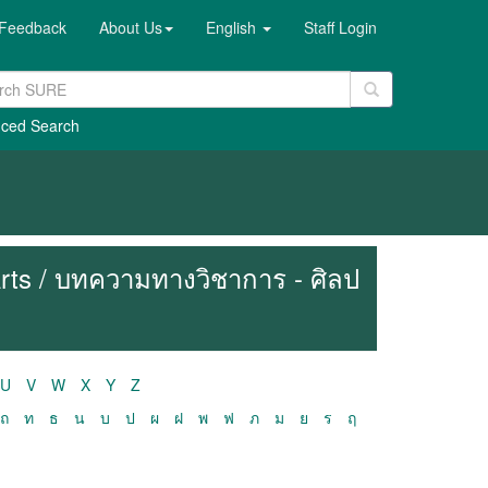
Feedback
About Us
English
Staff Login
ced Search
 Arts / บทความทางวิชาการ - ศิลป
U
V
W
X
Y
Z
ถ
ท
ธ
น
บ
ป
ผ
ฝ
พ
ฟ
ภ
ม
ย
ร
ฤ