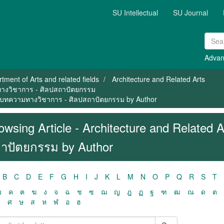
SU Intellectual
SU Journal
Advan
tment of Arts and related fields
Architecture and Related Arts
ามทางวิชาการ - ศิลปสถาปัตยกรรม
s / บทความทางวิชาการ - ศิลปสถาปัตยกรรม by Author
owsing Article - Architecture and Related
าปัตยกรรม by Author
B
C
D
E
F
G
H
I
J
K
L
M
N
O
P
Q
R
S
T
ฃ
ค
ฅ
ฆ
ง
จ
ฉ
ช
ซ
ฌ
ญ
ฎ
ฏ
ฐ
ฑ
ฒ
ณ
ด
ต
ว
ศ
ษ
ส
ห
ฬ
อ
ฮ