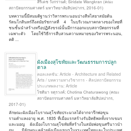
สิริเดช วังกรานต์
;
Siridate Wangkran
(
คณะ
สถาปัตยกรรมศาสตร์ มหาวิทยาลัยสิปลปากร
,
2016-01
)
บทความนี้มีสมมติฐานว่าวิหารพระนอนปางสีหไสยาสมัยต้น
รัตนโกสินทร์ถึงสมัยรัชกาลที่ 4 ในบริเวณภาคกลางของไทยที่
ชนชั้นนำสร้างหรือปฏิสังขรณ์นั้นมีการออกแบบสถาปัตยกรรมที่
เฉพาะตัว โดยใช้วิธีการสืบสวนความหมายของวิหารพระนอน,
คติ ...
ผังเมืองสุโขทัยและวัฒนธรรมการปลูก
ตาล
คอลเลคชัน: Article - Architecture and Related
Arts / บทความทางวิชาการ - ศิลปสถาปัตยกรรม
ประเภทผลงาน: Article
โชติมา จตุรวงค์
;
Chotima Chaturawong
(
คณะ
สถาปัตยกรรมศาสตร์ มหาวิทยาลัยสิปลปากร
,
2017-01
)
ลักษณะผังเมืองโบราณสุโขทัยประมวลได้จากจารึกพ่อขุน
รามคำแหงอายุ พ.ศ. 1835 ที่เมื่อแรกสร้างรับอิทธิพลทั้งจากเขมร
และมอญ ผังเมืองโบราณสุโขทัยที่สร้างในสมัยพ่อขุนศรีนาวนำ
ถม มีลักษณะคล้ายผังเมืองเขมรในxระเทศไทยและในประเทศ