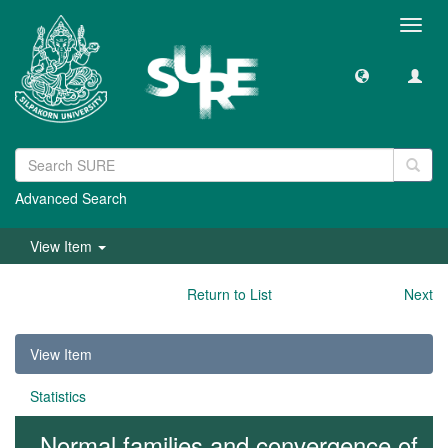
Toggl
navig
Advanced Search
View Item
Return to List
Next
View Item
Statistics
Normal families and convergence of