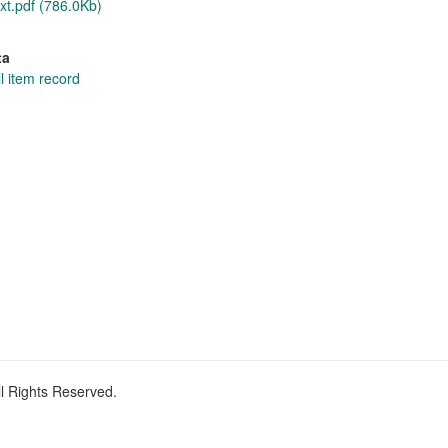
xt.pdf (786.0Kb)
ta
l item record
ll Rights Reserved.