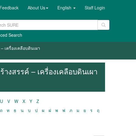
Feedback
About Us
English
Staff Login
ced Search
– เครื่องเคลือบดินเผา
้างสรรค์ – เครื่องเคลือบดินเผา
U
V
W
X
Y
Z
ถ
ท
ธ
น
บ
ป
ผ
ฝ
พ
ฟ
ภ
ม
ย
ร
ฤ