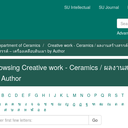
SU Intellectual
SU Journal
Advan
epartment of Ceramics
Creative work - Ceramics / ผลงานสร้างสรรค์ 
รค์ – เครื่องเคลือบดินเผา by Author
owsing Creative work - Ceramics / ผลงานสร
 Author
B
C
D
E
F
G
H
I
J
K
L
M
N
O
P
Q
R
S
T
ฃ
ค
ฅ
ฆ
ง
จ
ฉ
ช
ซ
ฌ
ญ
ฎ
ฏ
ฐ
ฑ
ฒ
ณ
ด
ต
ว
ศ
ษ
ส
ห
ฬ
อ
ฮ
Go