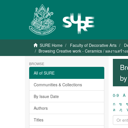
SURE Home
Faculty of Decorative Arts
D
Browsing Creative work - Ceramics / ผลงานสร้างสร
BROWSE
Br
All of SURE
by
Communities & Collections
0-9
A
By Issue Date
ก
ข
Authors
ล
ฦ
Titles