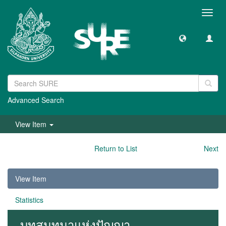
Toggl
navig
Advanced Search
View Item
Return to List
Next
View Item
Statistics
บทสนทนาแห่งปัญญา