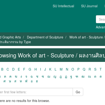
SU Intellectual
SU Journal
Advan
nd Graphic Arts
Department of Sculpture
Work of art - Sculpture
 ประติมากรรม by Type
owsing Work of art - Sculpture / ผลงานศิ
B
C
D
E
F
G
H
I
J
K
L
M
N
O
P
Q
R
S
T
ฃ
ค
ฅ
ฆ
ง
จ
ฉ
ช
ซ
ฌ
ญ
ฎ
ฏ
ฐ
ฑ
ฒ
ณ
ด
ต
ว
ศ
ษ
ส
ห
ฬ
อ
ฮ
Go
here are no results for this browse.