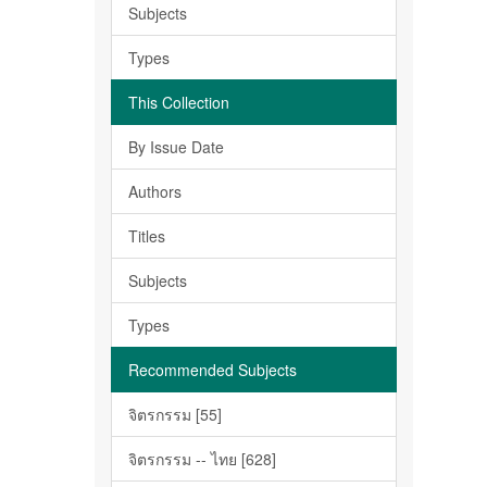
Subjects
Types
This Collection
By Issue Date
Authors
Titles
Subjects
Types
Recommended Subjects
จิตรกรรม [55]
จิตรกรรม -- ไทย [628]