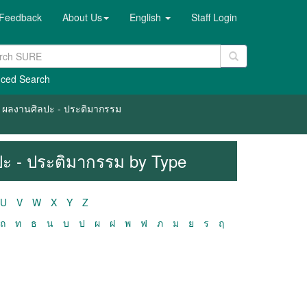
Feedback
About Us
English
Staff Login
ced Search
 / ผลงานศิลปะ - ประติมากรรม
ลปะ - ประติมากรรม by Type
U
V
W
X
Y
Z
ถ
ท
ธ
น
บ
ป
ผ
ฝ
พ
ฟ
ภ
ม
ย
ร
ฤ