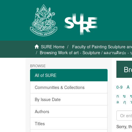
SURE Home
Faculty of Painting Sculpture a
Browsing Work of art - Sculpture / ผลงานศิลปะ -
BROWSE
Br
All of SURE
0-9
A
Communities & Collections
ก
ข
By Issue Date
ล
ฦ
Authors
Titles
Sorry, t