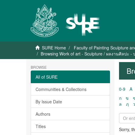
SURE Home
Faculty of Painting Sculpture a
Browsing Work of art - Sculpture / ผลงานศิลปะ -
BROWSE
Br
All of SURE
0-9
A
Communities & Collections
ก
ข
By Issue Date
ล
ฦ
Authors
Titles
Sorry, t