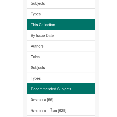
Subjects
Types
This Collection
By Issue Date
Authors
Titles
Subjects
Types
Recommended Subjects
จิตรกรรม [55]
จิตรกรรม -- ไทย [628]