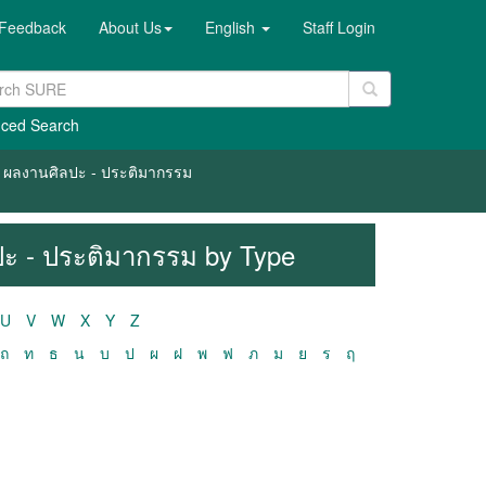
Feedback
About Us
English
Staff Login
ced Search
 / ผลงานศิลปะ - ประติมากรรม
ลปะ - ประติมากรรม by Type
U
V
W
X
Y
Z
ถ
ท
ธ
น
บ
ป
ผ
ฝ
พ
ฟ
ภ
ม
ย
ร
ฤ