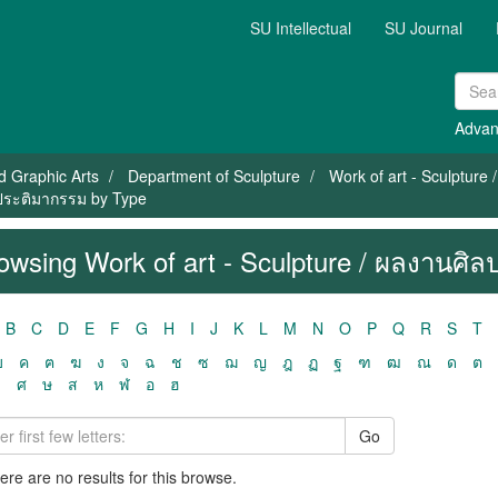
SU Intellectual
SU Journal
Advan
nd Graphic Arts
Department of Sculpture
Work of art - Sculpture
 ประติมากรรม by Type
owsing Work of art - Sculpture / ผลงานศิ
B
C
D
E
F
G
H
I
J
K
L
M
N
O
P
Q
R
S
T
ฃ
ค
ฅ
ฆ
ง
จ
ฉ
ช
ซ
ฌ
ญ
ฎ
ฏ
ฐ
ฑ
ฒ
ณ
ด
ต
ว
ศ
ษ
ส
ห
ฬ
อ
ฮ
Go
here are no results for this browse.