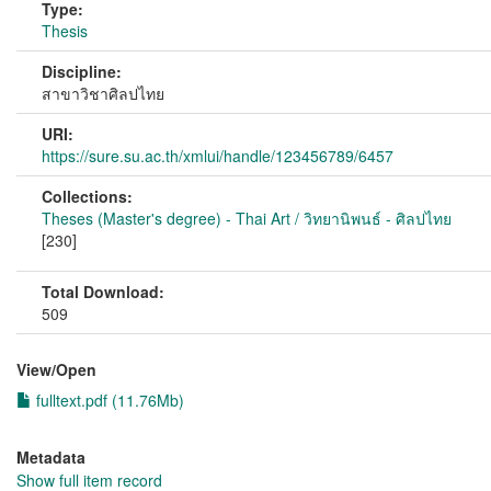
Type:
Thesis
Discipline:
สาขาวิชาศิลปไทย
URI:
https://sure.su.ac.th/xmlui/handle/123456789/6457
Collections:
Theses (Master's degree) - Thai Art / วิทยานิพนธ์ - ศิลปไทย
[230]
Total Download:
509
View/
Open
fulltext.pdf (11.76Mb)
Metadata
Show full item record