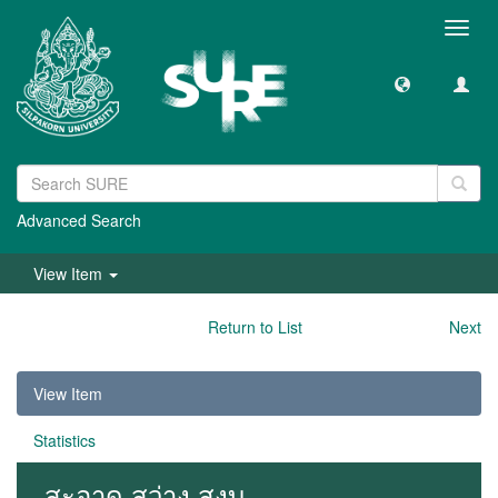
Toggl
navig
Advanced Search
View Item
Return to List
Next
View Item
Statistics
สะอาด สว่าง สงบ