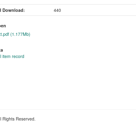
l Download:
440
pen
xt.pdf (1.177Mb)
ta
l item record
ll Rights Reserved.