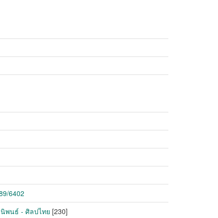
789/6402
านิพนธ์ - ศิลปไทย
[230]