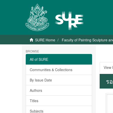
SURE Home
Faculty of Painting Sculpture a
BROWSE
All of SURE
View 
Communities & Collections
รอ
By Issue Date
Authors
Titles
Subjects