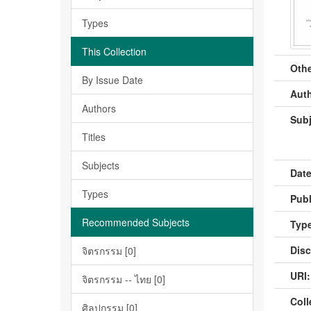
Types
This Collection
Othe
By Issue Date
Auth
Authors
Subj
Titles
Subjects
Date
Types
Publ
Recommended Subjects
Type
Disc
จิตรกรรม [0]
URI:
จิตรกรรม -- ไทย [0]
Coll
ศิลปกรรม [0]