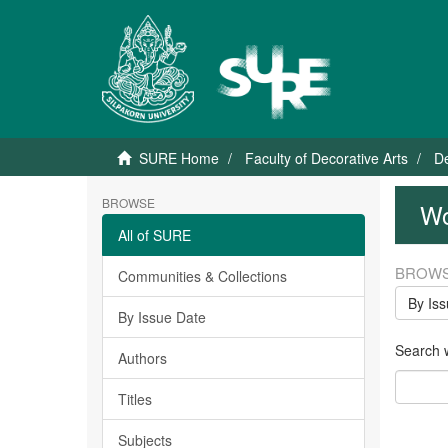
SURE Home
Faculty of Decorative Arts
De
BROWSE
Wo
All of SURE
BROWS
Communities & Collections
By Is
By Issue Date
Search wi
Authors
Titles
Subjects