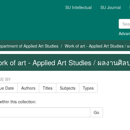
SU Intellectual
SU Journal
Advan
partment of Applied Art Studies
Work of art - Applied Art Studies /
rk of art - Applied Art Studies / ผลงานศิ
E BY
sue Date
Authors
Titles
Subjects
Types
thin this collection:
Go