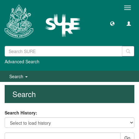
Toggl
navig
Advanced Search
Search
Search
Search History:
Go